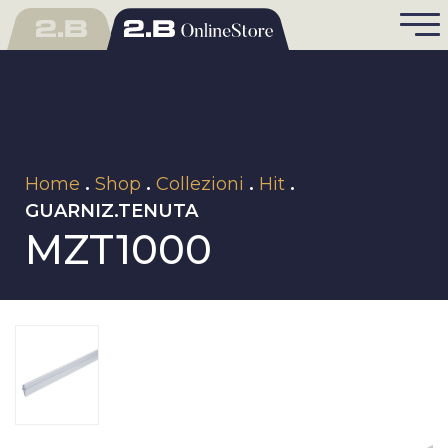
Home
.
Shop
.
Collezioni
.
Hit
.
GUARNIZ.TENUTA
MZT1000