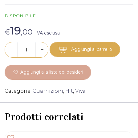
DISPONIBILE
19
€
,00
IVA esclusa
GUARNIZ.TENUTA
-
+
Aggiungi al carrello
quantità
Aggiungi alla lista dei desideri
Categorie:
Guarnizioni
,
Hit
,
Viva
Prodotti correlati