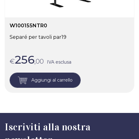
W100155NTR0
Separé per tavoli par19
256
€
,00
IVA esclusa
Aggiungi al carrello
Iscriviti alla nostra