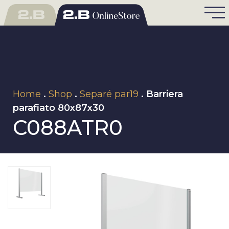
Home
.
Shop
.
Separé par19
. Barriera
parafiato 80x87x30
C088ATR0