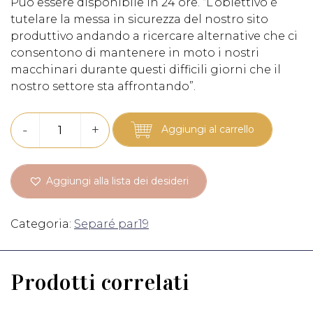
Può essere disponibile in 24 ore. “L’obiettivo è
tutelare la messa in sicurezza del nostro sito
produttivo andando a ricercare alternative che ci
consentono di mantenere in moto i nostri
macchinari durante questi difficili giorni che il
nostro settore sta affrontando”.
Barriera
-
+
Aggiungi al carrello
parafiato
80x87x30
quantità
Aggiungi alla lista dei desideri
Categoria:
Separé par19
Prodotti correlati